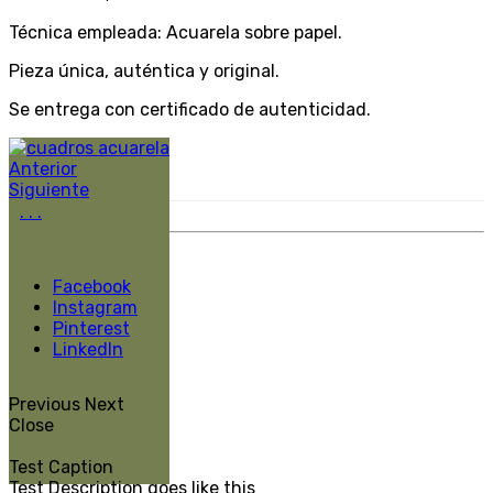
Técnica empleada: Acuarela sobre papel.
Pieza única, auténtica y original.
Se entrega con certificado de autenticidad.
Anterior
Siguiente
.
.
.
Facebook
Instagram
Pinterest
LinkedIn
Previous
Next
Close
Test Caption
Test Description goes like this